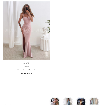
ALICE
PUDER
XS
S
M
L
519.99
PLN