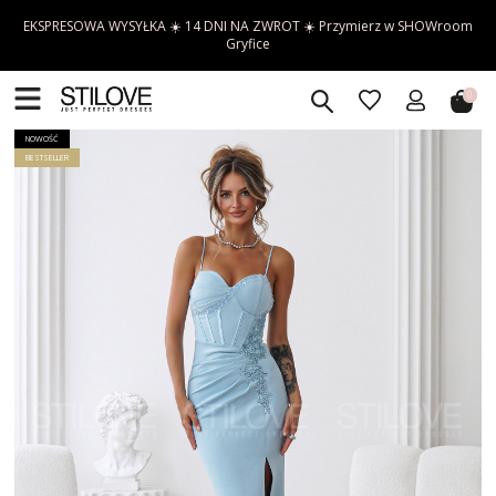
EKSPRESOWA WYSYŁKA ☀️ 14 DNI NA ZWROT ☀️ Przymierz w SHOWroom
Gryfice
0
NOWOŚĆ
BESTSELLER