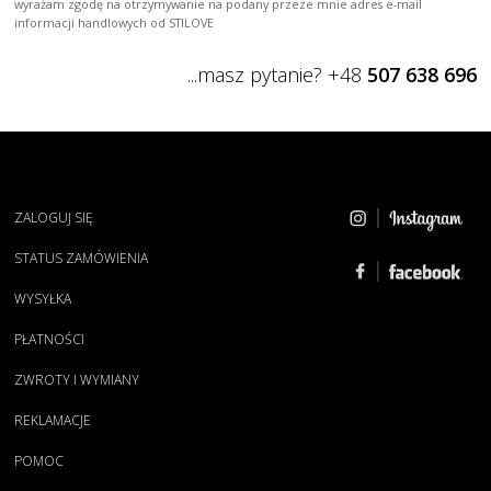
wyrażam zgodę na otrzymywanie na podany przeze mnie adres e-mail
informacji handlowych od STILOVE
...masz pytanie? +48
507 638 696
ZALOGUJ SIĘ
STATUS ZAMÓWIENIA
WYSYŁKA
PŁATNOŚCI
ZWROTY I WYMIANY
REKLAMACJE
POMOC