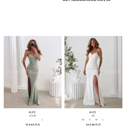
ALICE
ALICE
SZAŁWIA
BIEL
XS
S
M
L
XS
S
M
L
519.99
PLN
619.99
PLN