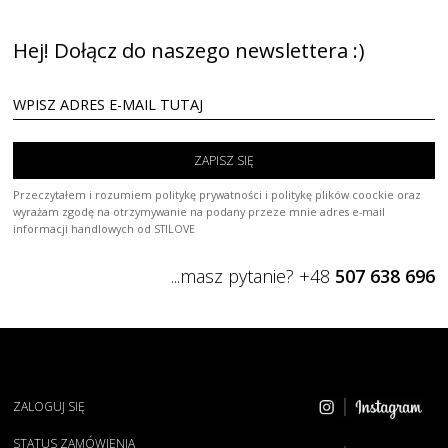
Hej! Dołącz do naszego newslettera :)
ZAPISZ SIĘ
Przeczytałem i rozumiem politykę prywatności i politykę plików coockie oraz
wyrażam zgodę na otrzymywanie na podany przeze mnie adres e-mail
informacji handlowych od STILOVE
...masz pytanie? +48
507 638 696
ZALOGUJ SIĘ
STATUS ZAMÓWIENIA