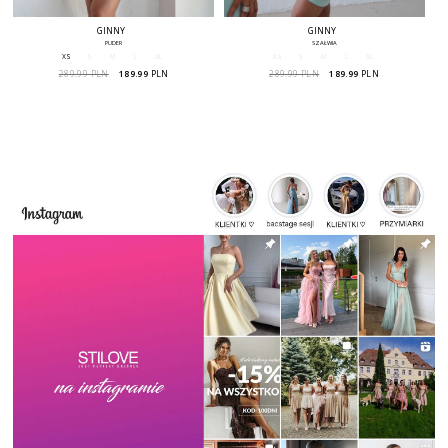
GINNY
GINNY
PUDER
SZAŁWIA
XS
S
M
L
XL
XS
S
M
L
XL
289.99 PLN
189.99
PLN
289.99 PLN
189.99
PLN