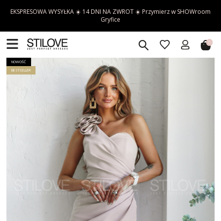
EKSPRESOWA WYSYŁKA ☀️ 14 DNI NA ZWROT ☀️ Przymierz w SHOWroom
Gryfice
0
NOWOŚĆ
BESTSELLER