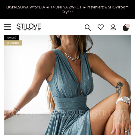
EKSPRESOWA WYSYŁKA ☀️ 14 DNI NA ZWROT ☀️ Przymierz w SHOWroom
Gryfice
0
NOWOŚĆ
BESTSELLER