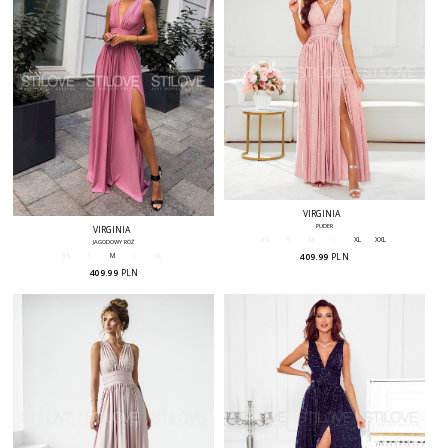
VIRGINIA
PUDER
VIRGINIA
XS
S
M
L
XL
XXL
JAGODOWY RÓŻ
409.99
PLN
XS
S
M
L
XL
409.99
PLN