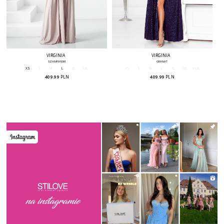
VIRGINIA
VIRGINIA
SZAMPAŃSKI
GRANAT
XS
S
M
L
XL
XXL
XS
S
M
L
XL
XXL
XXXL
409.99
PLN
409.99
PLN