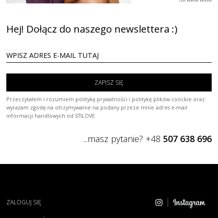
Hej! Dołącz do naszego newslettera :)
ZAPISZ SIĘ
Przeczytałem i rozumiem politykę prywatności i politykę plików coockie oraz
wyrażam zgodę na otrzymywanie na podany przeze mnie adres e-mail
informacji handlowych od STILOVE
...masz pytanie? +48
507 638 696
ZALOGUJ SIĘ